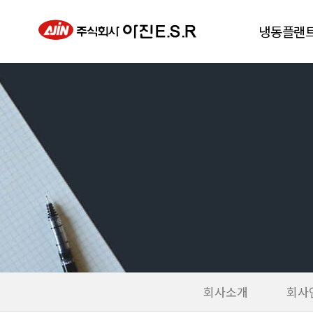
냉동플랜
동결건조기
진공급속냉각
냉풍건조기
칠러
히트펌프
회사소개
회사