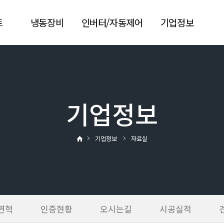
트
냉동장비
인버터/자동제어
기업정보
콘덴싱유니트
AI-DS
회사소개
기
응축기
AJSC
회사연혁
유니트쿨러
PC·모바일 원격제어
인증현황
기업정보
Premium
스크류냉동기 컨트롤
오시는길
Motor&Fan
러
시공실적
기업정보
자료실
왕복동 컨트롤러
견적요청
자료실
연혁
인증현황
오시는길
시공실적