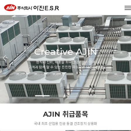
T
n
Creative AJIN
정직과 신뢰, 제품을 최우선으로 생각하며
고객과 함께 할 수 있는 든든한 파트너가 되겠습니다.
AJIN 취급품목
국내 최초 산업용 진공 동결 건조장치 상용화