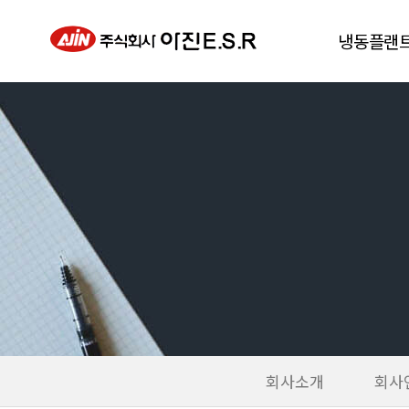
냉동플랜
동결건조기
진공급속냉각
냉풍건조기
칠러
히트펌프
회사소개
회사