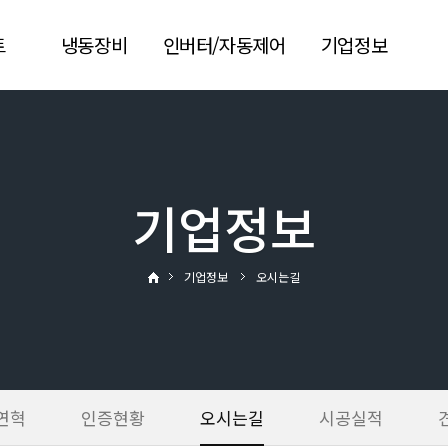
트
냉동장비
인버터/자동제어
기업정보
콘덴싱유니트
AI-DS
회사소개
기
응축기
AJSC
회사연혁
유니트쿨러
PC·모바일 원격제어
인증현황
기업정보
Premium
스크류냉동기 컨트롤
오시는길
Motor&Fan
러
시공실적
기업정보
오시는길
왕복동 컨트롤러
견적요청
자료실
연혁
인증현황
오시는길
시공실적