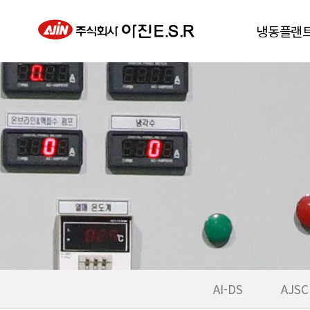
냉동플랜
동결건조기
진공급속냉각
냉풍건조기
칠러
히트펌프
AI-DS
AJSC