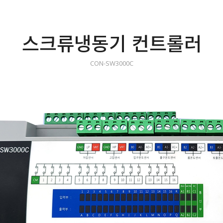
스크류냉동기 컨트롤러
CON-SW3000C