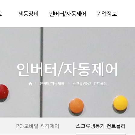
트
냉동장비
인버터/자동제어
기업정보
콘덴싱유니트
AI-DS
회사소개
기
응축기
AJSC
회사연혁
유니트쿨러
PC·모바일 원격제어
인증현황
인버터/자동제어
Premium
스크류냉동기 컨트롤
오시는길
Motor&Fan
러
시공실적
인버터/자동제어
스크류냉동기 컨트롤러
왕복동 컨트롤러
견적요청
자료실
PC·모바일 원격제어
스크류냉동기 컨트롤러