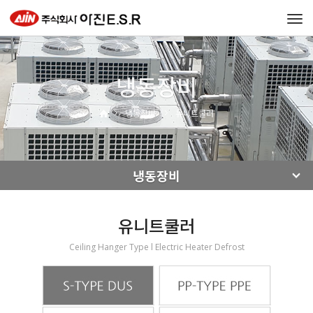
Tog
navi
냉동장비
냉동장비
유니트쿨러
냉동장비
유니트쿨러
Ceiling Hanger Type l Electric Heater Defrost