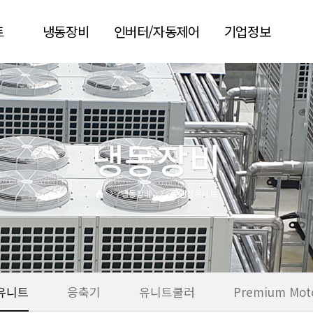
트
냉동장비
인버터/자동제어
기업정보
콘덴싱유니트
AI-DS
회사소개
기
응축기
AJSC
회사연혁
유니트쿨러
PC·모바일 원격제어
인증현황
냉동장비
Premium
스크류냉동기 컨트롤
오시는길
Motor&Fan
러
시공실적
냉동장비
콘덴싱유니트
왕복동 컨트롤러
견적요청
자료실
유니트
응축기
유니트쿨러
Premium Mot