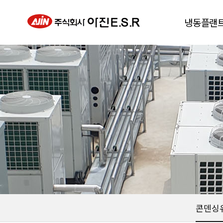
냉동플랜
동결건조기
진공급속냉각
냉풍건조기
칠러
히트펌프
콘덴싱